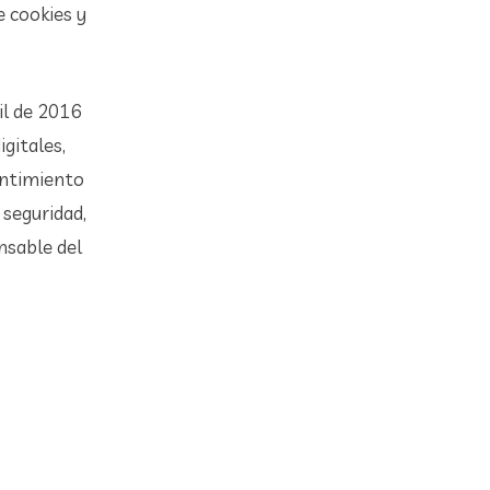
e cookies y
il de 2016
gitales,
entimiento
 seguridad,
nsable del