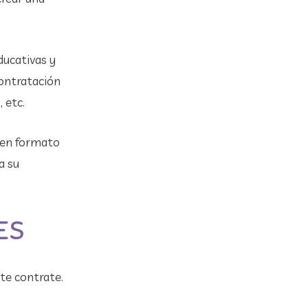
ducativas y
contratación
 etc.
 en formato
a su
ES
nte contrate.