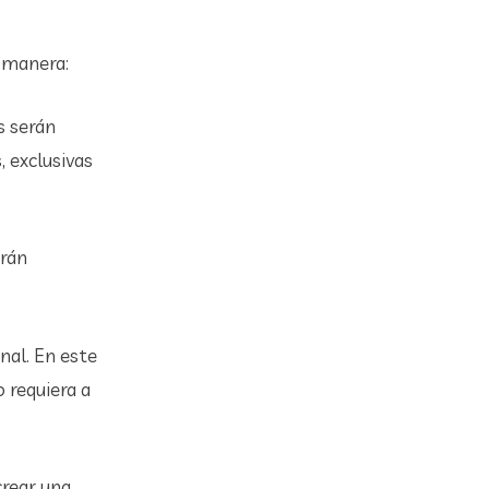
e manera:
s serán
 exclusivas
erán
nal. En este
o requiera a
crear una