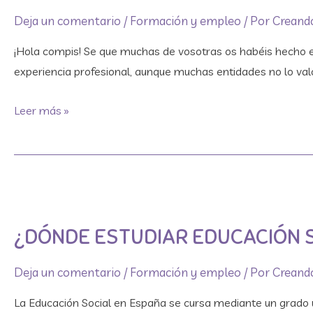
no
Deja un comentario
/
Formación y empleo
/ Por
Creando
tengo
experiencia
¡Hola compis! Se que muchas de vosotras os habéis hecho
laboral?
experiencia profesional, aunque muchas entidades no lo valo
Leer más »
¿Dónde
estudiar
¿DÓNDE ESTUDIAR EDUCACIÓN 
Educación
Social
Deja un comentario
/
Formación y empleo
/ Por
Creando
en
España?
La Educación Social en España se cursa mediante un grado 