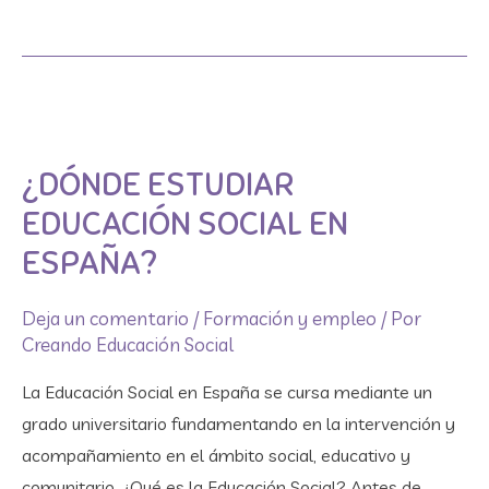
¿Dónde
estudiar
¿DÓNDE ESTUDIAR
Educación
Social
EDUCACIÓN SOCIAL EN
en
ESPAÑA?
España?
Deja un comentario
/
Formación y empleo
/ Por
Creando Educación Social
La Educación Social en España se cursa mediante un
grado universitario fundamentando en la intervención y
acompañamiento en el ámbito social, educativo y
comunitario. ¿Qué es la Educación Social? Antes de