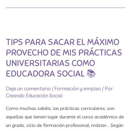
Tips
para
TIPS PARA SACAR EL MÁXIMO
sacar
el
PROVECHO DE MIS PRÁCTICAS
máximo
UNIVERSITARIAS COMO
provecho
EDUCADORA SOCIAL 📚​
de
mis
Deja un comentario
/
Formación y empleo
/ Por
prácticas
Creando Educación Social
universitarias
Como muchas sabéis, las prácticas curriculares, son
como
aquellas que tienen lugar durante el curso académico de
Educadora
un grado, ciclo de formación profesional, máster… Según
Social