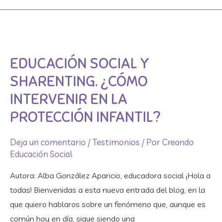
Educación
Social
EDUCACIÓN SOCIAL Y
y
Sharenting.
SHARENTING. ¿CÓMO
¿Cómo
INTERVENIR EN LA
intervenir
PROTECCIÓN INFANTIL?
en
la
Deja un comentario
/
Testimonios
/ Por
Creando
protección
Educación Social
infantil?
Autora: Alba González Aparicio, educadora social ¡Hola a
todas! Bienvenidas a esta nueva entrada del blog, en la
que quiero hablaros sobre un fenómeno que, aunque es
común hoy en día, sigue siendo una