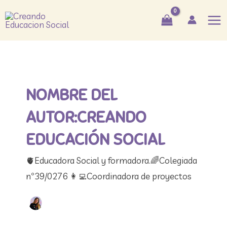
Ir
Paginación
Mai
al
de
Me
contenido
entradas
NOMBRE DEL
AUTOR:CREANDO
EDUCACIÓN SOCIAL
🫀​Educadora Social y formadora. ​🌈​Colegiada
nº39/0276 👩‍💻​Coordinadora de proyectos