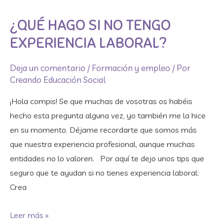
hago
¿QUÉ HAGO SI NO TENGO
si
no
EXPERIENCIA LABORAL?
tengo
experiencia
Deja un comentario
/
Formación y empleo
/ Por
Creando Educación Social
laboral?
¡Hola compis! Se que muchas de vosotras os habéis
hecho esta pregunta alguna vez, yo también me la hice
en su momento. Déjame recordarte que somos más
que nuestra experiencia profesional, aunque muchas
entidades no lo valoren. Por aquí te dejo unos tips que
seguro que te ayudan si no tienes experiencia laboral:
Crea
Leer más »