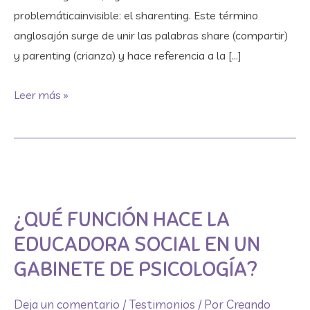
problemáticainvisible: el sharenting. Este término
anglosajón surge de unir las palabras share (compartir)
y parenting (crianza) y hace referencia a la […]
Leer más »
¿Qué
función
¿QUÉ FUNCIÓN HACE LA
hace
la
EDUCADORA SOCIAL EN UN
Educadora
GABINETE DE PSICOLOGÍA?
Social
en
Deja un comentario
/
Testimonios
/ Por
Creando