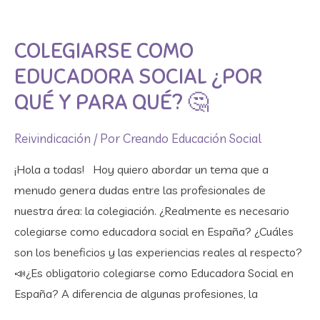
Colegiarse
como
COLEGIARSE COMO
Educadora
Social
EDUCADORA SOCIAL ¿POR
¿Por
QUÉ Y PARA QUÉ? 🤔​
qué
y
Reivindicación
/ Por
Creando Educación Social
para
¡Hola a todas! Hoy quiero abordar un tema que a
qué?
menudo genera dudas entre las profesionales de
🤔​
nuestra área: la colegiación. ¿Realmente es necesario
colegiarse como educadora social en España? ¿Cuáles
son los beneficios y las experiencias reales al respecto?
📣​¿Es obligatorio colegiarse como Educadora Social en
España? A diferencia de algunas profesiones, la