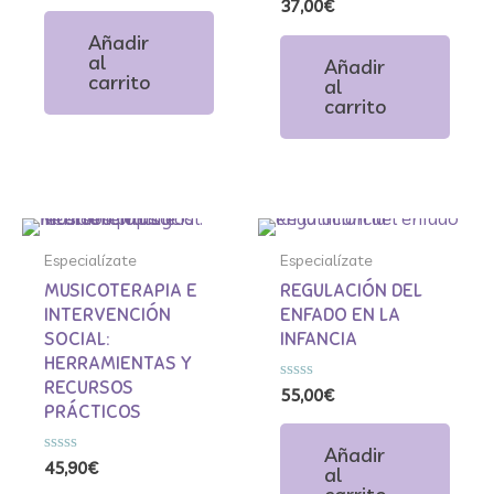
Valorado
37,00
€
0
con
de
0
Añadir
5
de
al
Añadir
5
carrito
al
carrito
Especialízate
Especialízate
Especialízate
Especialízate
MUSICOTERAPIA E
REGULACIÓN DEL
INTERVENCIÓN
ENFADO EN LA
SOCIAL:
INFANCIA
HERRAMIENTAS Y
RECURSOS
Valorado
55,00
€
con
PRÁCTICOS
0
de
Añadir
5
Valorado
45,90
€
al
con