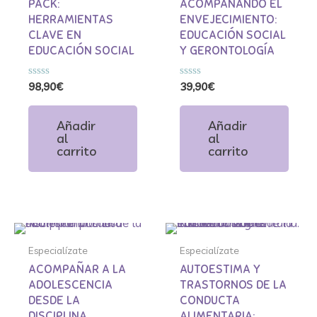
PACK:
ACOMPAÑANDO EL
HERRAMIENTAS
ENVEJECIMIENTO:
CLAVE EN
EDUCACIÓN SOCIAL
EDUCACIÓN SOCIAL
Y GERONTOLOGÍA
Valorado
Valorado
98,90
€
39,90
€
con
con
0
0
de
de
Añadir
Añadir
5
5
al
al
carrito
carrito
Especialízate
Especialízate
Especialízate
Especialízate
ACOMPAÑAR A LA
AUTOESTIMA Y
ADOLESCENCIA
TRASTORNOS DE LA
DESDE LA
CONDUCTA
DISCIPLINA
ALIMENTARIA: