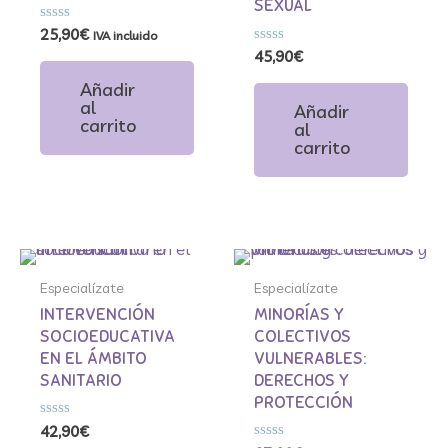
SEXUAL
Valorado
25,90
€
IVA incluido
con
Valorado
45,90
€
0
con
de
0
Añadir
5
de
al
Añadir
5
carrito
al
carrito
Especialízate
Especialízate
Especialízate
Especialízate
INTERVENCIÓN
MINORÍAS Y
SOCIOEDUCATIVA
COLECTIVOS
EN EL ÁMBITO
VULNERABLES:
SANITARIO
DERECHOS Y
PROTECCIÓN
Valorado
42,90
€
con