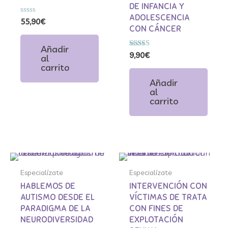
DE INFANCIA Y
ADOLESCENCIA
Valorado
55,90
€
con
CON CÁNCER
0
de
Añadir
5
Valorado
9,90
€
al
con
carrito
5.00
de 5
Añadir
al
carrito
Especialízate
Especialízate
Especialízate
Especialízate
HABLEMOS DE
INTERVENCIÓN CON
AUTISMO DESDE EL
VÍCTIMAS DE TRATA
PARADIGMA DE LA
CON FINES DE
NEURODIVERSIDAD
EXPLOTACIÓN