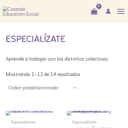
Ir
Mai
al
Me
contenido
ESPECIALÍZATE
Aprende a trabajar con los distintos colectivos.
Mostrando 1–12 de 14 resultados
Especialízate
Especialízate
Especialízate
Especialízate