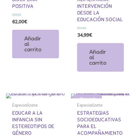
POSITIVA
INTERVENCIÓN
DESDE LA
EDUCACIÓN SOCIAL
Valorado
62,00
€
con
0
de
Valorado
34,99
€
Añadir
5
con
al
0
de
carrito
Añadir
5
al
carrito
¡Nuevo!
Especialízate
Especialízate
Especialízate
Especialízate
EDUCAR A LA
ESTRATEGIAS
INFANCIA SIN
SOCIOEDUCATIVAS
ESTEREOTIPOS DE
PARA EL
GÉNERO
ACOMPAÑAMIENTO