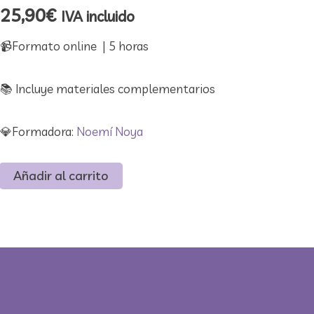
25,90
€
IVA incluido
📹​Formato online | 5 horas
📚​ Incluye materiales complementarios
💎​Formadora:
Noemí Noya
Hablemos
Añadir al carrito
de
autismo
desde
el
Descripción
paradigma
Valoraciones (0)
de