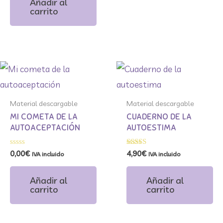
Añadir al
5
carrito
Material descargable
Material descargable
MI COMETA DE LA
CUADERNO DE LA
AUTOACEPTACIÓN
AUTOESTIMA
Valorado
Valorado
0,00
€
4,90
€
IVA incluido
IVA incluido
con
con
0
5.00
de
de 5
Añadir al
Añadir al
5
carrito
carrito