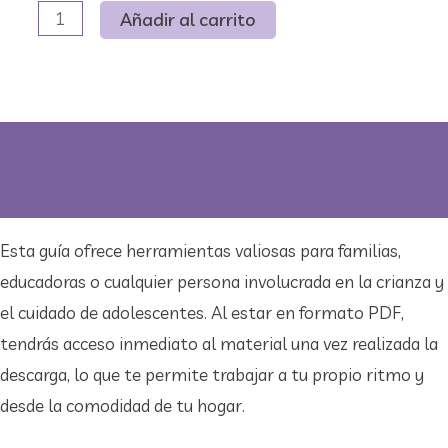
Guía
Añadir al carrito
para
promover
una
mejor
Descripción
convivencia
Valoraciones (0)
con
tu
Esta guía ofrece herramientas valiosas para familias,
adolescente
educadoras o cualquier persona involucrada en la crianza y
cantidad
el cuidado de adolescentes. Al estar en formato PDF,
tendrás acceso inmediato al material una vez realizada la
descarga, lo que te permite trabajar a tu propio ritmo y
desde la comodidad de tu hogar.