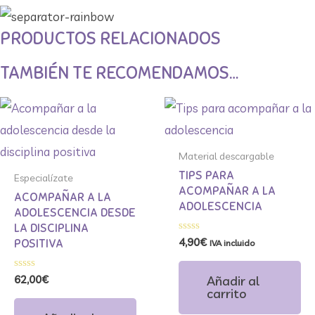
PRODUCTOS RELACIONADOS
TAMBIÉN TE RECOMENDAMOS…
Material descargable
TIPS PARA
Especialízate
ACOMPAÑAR A LA
ACOMPAÑAR A LA
ADOLESCENCIA
ADOLESCENCIA DESDE
LA DISCIPLINA
Valorado
4,90
€
POSITIVA
IVA incluido
con
0
de
Valorado
Añadir al
62,00
€
5
con
carrito
0
de