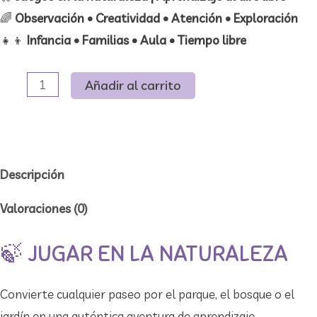
🌈
Observación • Creatividad • Atención • Exploración
👧👦
Infancia • Familias • Aula • Tiempo libre
Juegos
Añadir al carrito
en
la
naturaleza
I
Descripción
Material
Valoraciones (0)
descargable
cantidad
🍃 JUGAR EN LA NATURALEZA
Convierte cualquier paseo por el parque, el bosque o el
jardín en una auténtica aventura de aprendizaje.