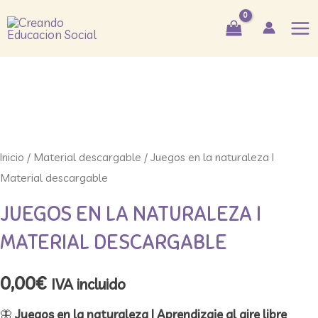
Ir
Mai
al
Me
contenido
Inicio
/
Material descargable
/ Juegos en la naturaleza I
Material descargable
JUEGOS EN LA NATURALEZA I
MATERIAL DESCARGABLE
0,00
€
IVA incluido
🦋
Juegos en la naturaleza | Aprendizaje al aire libre