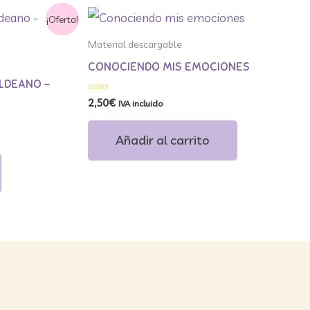
¡Oferta!
Material descargable
CONOCIENDO MIS EMOCIONES
ALDEANO –
Valorado
2,50
€
IVA incluido
con
0
de
Añadir al carrito
5