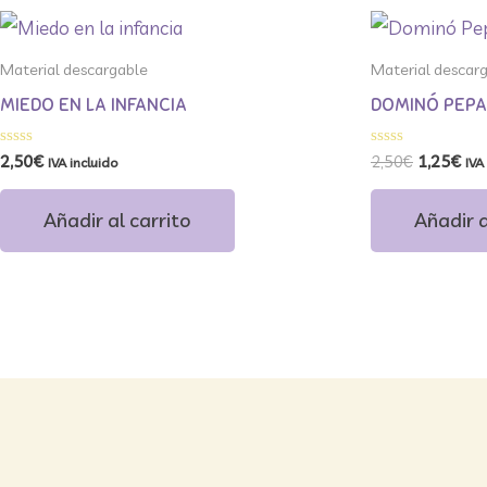
El
El
precio
pre
original
act
Material descargable
Material descar
era:
es:
2,50€.
1,2
MIEDO EN LA INFANCIA
DOMINÓ PEPA
Valorado
Valorado
2,50
€
2,50
€
1,25
€
IVA incluido
IVA
con
con
0
0
de
de
Añadir al carrito
Añadir a
5
5