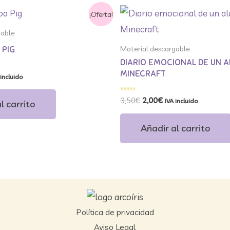
El
El
¡Oferta!
cio
precio
precio
ual
original
actual
gable
era:
es:
Material descargable
5€.
3,50€.
2,00€.
 PIG
DIARIO EMOCIONAL DE UN 
MINECRAFT
 incluido
Valorado
3,50
€
2,00
€
IVA incluido
l carrito
con
0
de
Añadir al carrito
5
Política de privacidad
Aviso Legal