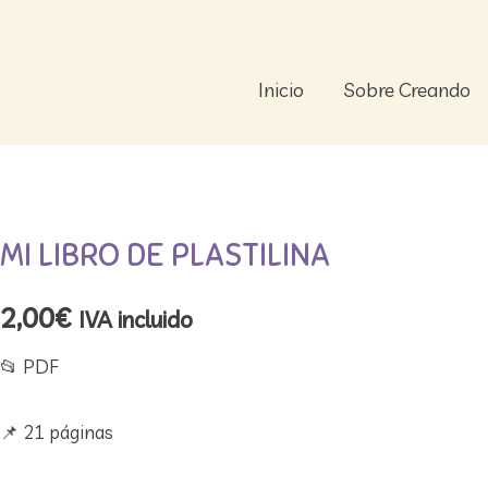
Ir
al
contenido
Inicio
Sobre Creando
Mi
libro
de
MI LIBRO DE PLASTILINA
plastilina
cantidad
2,00
€
IVA incluido
📂​ PDF
📌​ 21 páginas