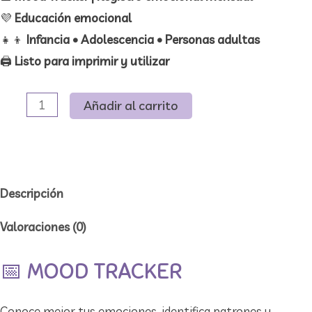
💜
Educación emocional
👧👦
Infancia • Adolescencia • Personas adultas
🖨️
Listo para imprimir y utilizar
Mood
Añadir al carrito
tracker
Planner
I
Material
Descripción
descargable
Valoraciones (0)
cantidad
📅 MOOD TRACKER
Conoce mejor tus emociones, identifica patrones y