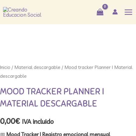
Ir
Mai
al
Me
contenido
Inicio
/
Material descargable
/ Mood tracker Planner I Material
descargable
MOOD TRACKER PLANNER I
MATERIAL DESCARGABLE
0,00
€
IVA incluido
📅
Mood Tracker | Registro emocional mensual