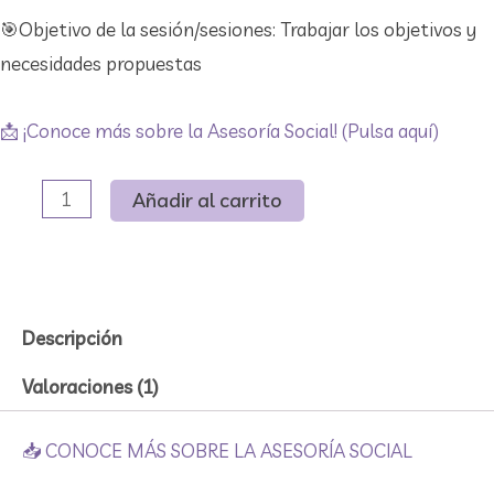
🎯​Objetivo de la sesión/sesiones: Trabajar los objetivos y
necesidades propuestas
📩​ ¡Conoce más sobre la Asesoría Social! (Pulsa aquí)
Asesoría
Añadir al carrito
Social
I
Sesión
de
Descripción
trabajo
Valoraciones (1)
cantidad
📥​ CONOCE MÁS SOBRE LA ASESORÍA SOCIAL