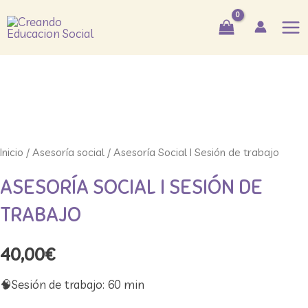
Ir
Mai
al
Me
contenido
Inicio
/
Asesoría social
/ Asesoría Social I Sesión de trabajo
ASESORÍA SOCIAL I SESIÓN DE
TRABAJO
40,00
€
🧠​Sesión de trabajo: 60 min