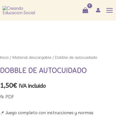
Ir
Mai
al
Me
contenido
Inicio
/
Material descargable
/ Dobble de autocuidado
DOBBLE DE AUTOCUIDADO
1,50
€
IVA incluido
📂 ​PDF
📌 Juego completo con instrucciones y normas