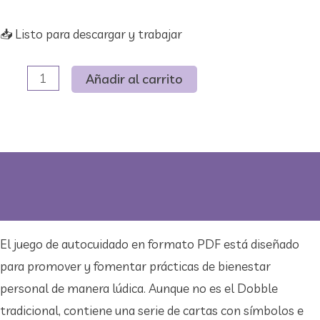
📥 ​Listo para descargar y trabajar
Dobble
Añadir al carrito
de
autocuidado
cantidad
Descripción
Valoraciones (0)
El juego de autocuidado en formato PDF está diseñado
para promover y fomentar prácticas de bienestar
personal de manera lúdica. Aunque no es el Dobble
tradicional, contiene una serie de cartas con símbolos e