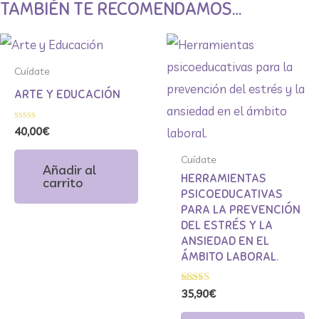
TAMBIÉN TE RECOMENDAMOS…
Cuídate
ARTE Y EDUCACIÓN
Valorado
40,00
€
con
0
Cuídate
de
Añadir al
5
HERRAMIENTAS
carrito
PSICOEDUCATIVAS
PARA LA PREVENCIÓN
DEL ESTRÉS Y LA
ANSIEDAD EN EL
ÁMBITO LABORAL.
Valorado
35,90
€
con
5.00