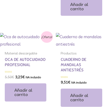
de 5
Añadir al
carrito
El
El
¡Oferta!
precio
precio
original
actual
era:
es:
Material descargable
Productos
5,50€.
3,25€.
OCA DE AUTOCUIDADO
CUADERNO DE
PROFESIONAL
MANDALAS
ANTIESTRÉS
Valorado
5,50
€
3,25
€
IVA incluido
con
Valorado
9,51
€
IVA incluido
0
con
de
0
Añadir al
5
de
carrito
Añadir al
5
carrito