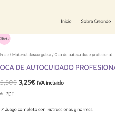
Ir
al
contenido
Inicio
Sobre Creando
Oca
El
El
Oferta!
de
precio
precio
autocuidado
Inicio
/
Material descargable
/ Oca de autocuidado profesional
profesional
original
actual
OCA DE AUTOCUIDADO PROFESION
cantidad
era:
es:
5,50
€
3,25
€
IVA incluido
5,50€.
3,25€.
📂 ​PDF
📌 Juego completo con instrucciones y normas