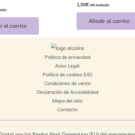
Valorado
1,50
€
IVA incluido
con
luido
0
de
Añadir al carrito
5
r al carrito
Política de privacidad
Aviso Legal
Política de cookies (UE)
Condiciones de venta
Declaración de Accesibilidad
Mapa del sitio
Contacto
igital por los fondos Next Generation (EU) del mecanismo 