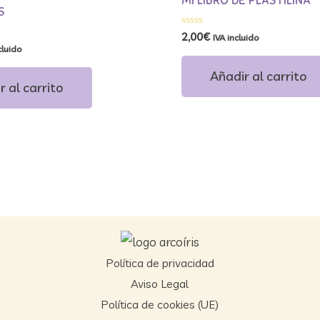
MI LIBRO DE PLASTILINA
S
Valorado
2,00
€
IVA incluido
con
cluido
0
de
Añadir al carrito
5
r al carrito
Política de privacidad
Aviso Legal
Política de cookies (UE)