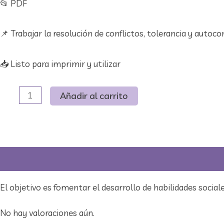
📂​ PDF
📌 Trabajar la resolución de conflictos, tolerancia y autoc
📥​ Listo para imprimir y utilizar
El
Añadir al carrito
juego
de
la
empatía
Descripción
Valoraciones (0)
I
Material
El objetivo es fomentar el desarrollo de habilidades soci
descargable
No hay valoraciones aún.
cantidad