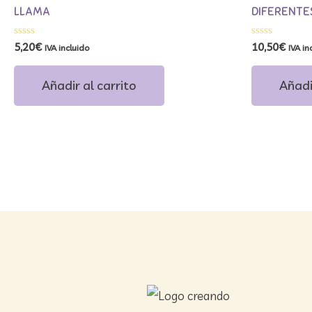
LLAMA
DIFERENTE
Valorado
Valorado
5,20
€
10,50
€
IVA incluido
IVA in
con
con
0
0
de
de
Añadir al carrito
Añadi
5
5