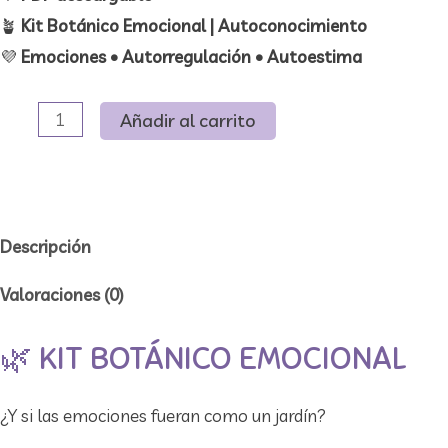
🪴
Kit Botánico Emocional | Autoconocimiento
💜
Emociones • Autorregulación • Autoestima
Kit
Añadir al carrito
botánico
emocional
I
Material
Descripción
descargable
Valoraciones (0)
cantidad
🌿 KIT BOTÁNICO EMOCIONAL
¿Y si las emociones fueran como un jardín?