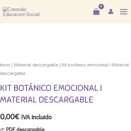
Ir
Mai
al
Me
contenido
Inicio
/
Material descargable
/ Kit botánico emocional I Material
descargable
KIT BOTÁNICO EMOCIONAL I
MATERIAL DESCARGABLE
0,00
€
IVA incluido
🌱
PDF descargable