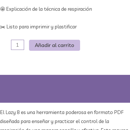
🤩 Explicación de la técnica de respiración
✂️ ​Listo para imprimir y plastificar
Lazy
Añadir al carrito
8
-
Técnica
de
Descripción
respiración
Valoraciones (1)
cantidad
El Lazy 8 es una herramienta poderosa en formato PDF
diseñada para enseñar y practicar el control de la