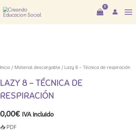
Ir
Mai
al
Me
contenido
Inicio
/
Material descargable
/ Lazy 8 – Técnica de respiración
LAZY 8 – TÉCNICA DE
RESPIRACIÓN
0,00
€
IVA incluido
📥 PDF