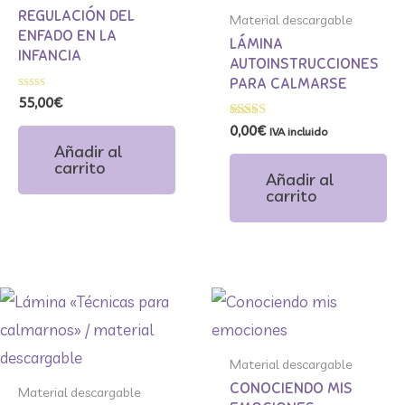
REGULACIÓN DEL
Material descargable
ENFADO EN LA
LÁMINA
INFANCIA
AUTOINSTRUCCIONES
PARA CALMARSE
Valorado
55,00
€
con
0
Valorado
0,00
€
IVA incluido
de
con
Añadir al
5
5.00
carrito
de 5
Añadir al
carrito
Material descargable
CONOCIENDO MIS
Material descargable