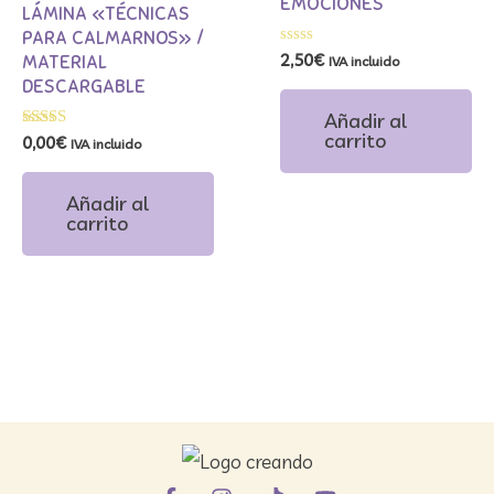
EMOCIONES
LÁMINA «TÉCNICAS
PARA CALMARNOS» /
Valorado
2,50
€
MATERIAL
IVA incluido
con
DESCARGABLE
0
de
Añadir al
5
carrito
Valorado
0,00
€
IVA incluido
con
5.00
de 5
Añadir al
carrito